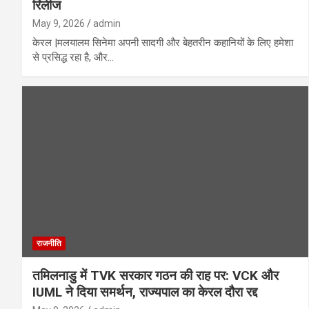
रिलीज
May 9, 2026
admin
केरल |मलयालम सिनेमा अपनी सादगी और बेहतरीन कहानियों के लिए हमेशा
से प्रसिद्ध रहा है, और…
राजनीति
तमिलनाडु में TVK सरकार गठन की राह पर: VCK और
IUML ने दिया समर्थन, राज्यपाल का केरल दौरा रद्द