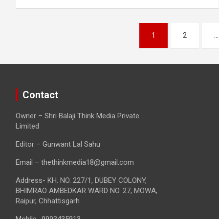
Posts
1
2
…
pagination
Contact
Owner – Shri Balaji Think Media Private
Limited
Editor – Gunwant Lal Sahu
Email – thethinkmedia18@gmail.com
Address- KH. NO. 227/1, DUBEY COLONY,
BHIMRAO AMBEDKAR WARD NO. 27, MOWA,
Raipur, Chhattisgarh
Mobile- 9993435913