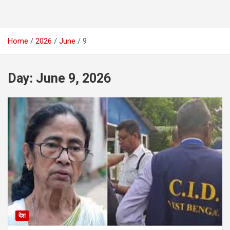
Home
2026
June
9
Day:
June 9, 2026
देश