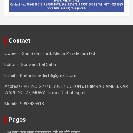
Contact
Owner – Shri Balaji Think Media Private Limited
Editor – Gunwant Lal Sahu
Email – thethinkmedia18@gmail.com
Address- KH. NO. 227/1, DUBEY COLONY, BHIMRAO AMBEDKAR
WARD NO. 27, MOWA, Raipur, Chhattisgarh
Mobile- 9993435913
Pages
CM साय कल सुबह प्रयागराज दौरे पर होंगे रवाना