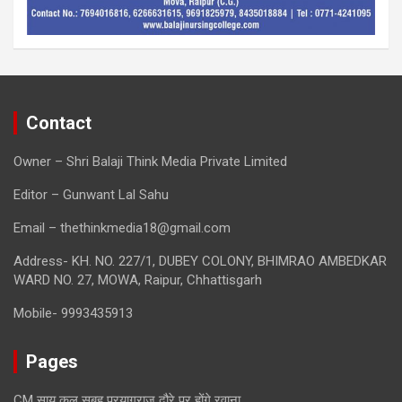
Contact
Owner – Shri Balaji Think Media Private Limited
Editor – Gunwant Lal Sahu
Email – thethinkmedia18@gmail.com
Address- KH. NO. 227/1, DUBEY COLONY, BHIMRAO AMBEDKAR
WARD NO. 27, MOWA, Raipur, Chhattisgarh
Mobile- 9993435913
Pages
CM साय कल सुबह प्रयागराज दौरे पर होंगे रवाना