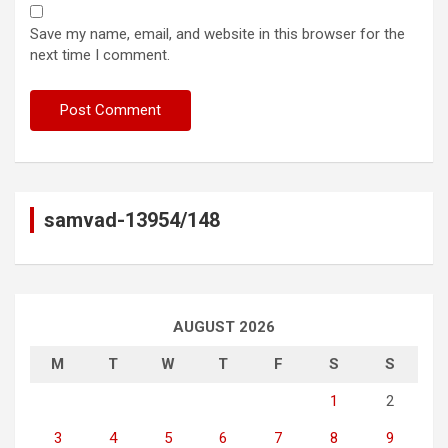
Save my name, email, and website in this browser for the
next time I comment.
samvad-13954/148
AUGUST 2026
M
T
W
T
F
S
S
1
2
3
4
5
6
7
8
9