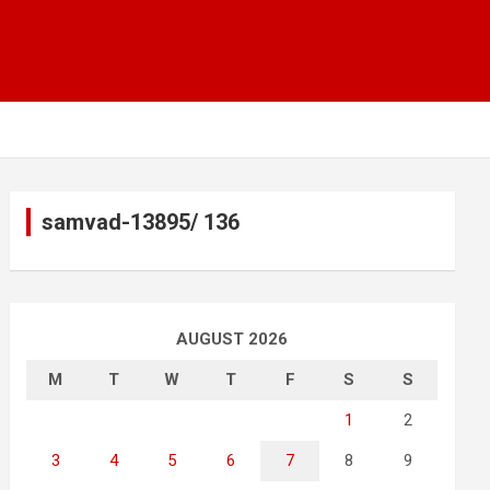
samvad-13895/ 136
AUGUST 2026
M
T
W
T
F
S
S
1
2
3
4
5
6
7
8
9