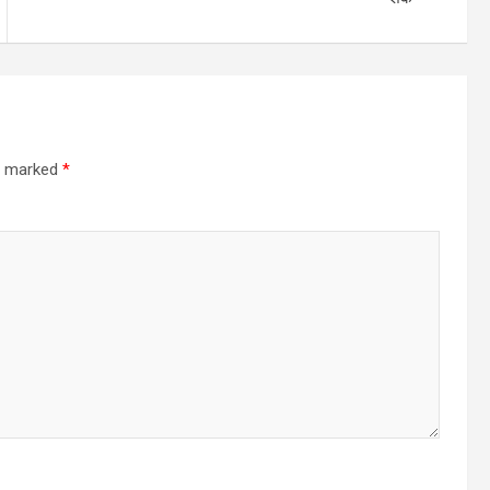
re marked
*