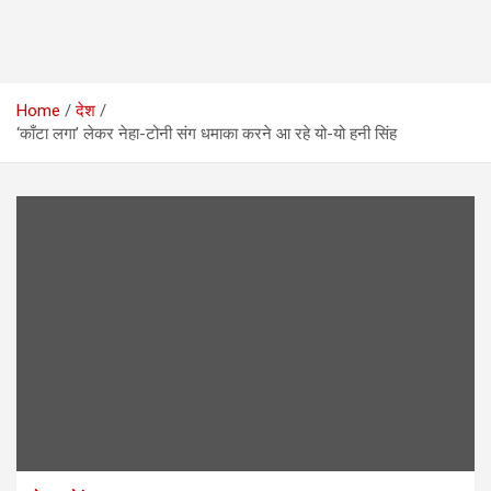
Home
देश
‘काँटा लगा’ लेकर नेहा-टोनी संग धमाका करने आ रहे यो-यो हनी सिंह