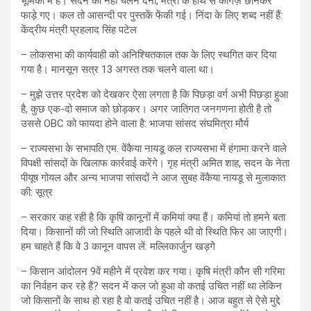
भूमिका में है। सदन को नहीं चलने देना, मंत्री के हाथ से कागज़ छीनकर
फाड़े गए। कल तो आसन्दी पर पुस्तकें फेंकी गई। निंदा के लिए शब्द नहीं हैं:
केंद्रीय मंत्री प्रहलाद सिंह पटेल
– लोकसभा की कार्यवाही को अनिश्चितकाल तक के लिए स्थगित कर दिया
गया है। मानसून सत्र 13 अगस्त तक चलने वाला था।
– मुझे उत्तर प्रदेश को देखकर ऐसा लगता है कि पिछड़ा वर्ग अभी पिछड़ा हुआ
है, कुछ एक-दो समाज को छोड़कर। अगर जातिगत जनगणना होती है तो
उससे OBC को फायदा होने वाला है: भाजपा सांसद संघमित्रा मौर्य
– राज्यसभा के सभापति एम. वेंकैया नायडू कल राज्यसभा में हंगामा करने वाले
विपक्षी सांसदों के खिलाफ कार्रवाई करेंगे। गृह मंत्री अमित शाह, सदन के नेता
पीयूष गोयल और अन्य भाजपा सांसदों ने आज सुबह वेंकैया नायडू से मुलाकात
की: सूत्र
– सरकार कह रही है कि कृषि कानूनों में कमियां क्या हैं। कमियां तो हमने बता
दिया। किसानों की जो स्थिति आजादी के पहले थी वो स्थिति फिर आ जाएगी।
हम चाहते हैं कि वे 3 कानून वापस लें: मल्लिकार्जुन खड़गे
– किसान आंदोलन 9वें महीने में प्रवेश कर गया। कृषि मंत्री कौन सी गरिमा
का निर्वहन कर रहे हैं? सदन में कल जो हुआ वो कतई उचित नहीं था लेकिन
जो किसानों के साथ हो रहा है वो कतई उचित नहीं है। आज बहुत से ऐसे मुद्दे