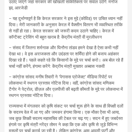
उठाए जाएंगे जहां सरकार की खोखली सांकेतिकता पर सवाल उठेंगे: मनोज
झा, आरजेडी
– यह दुर्भाग्यपूर्ण है कि केरल सरकार ने इस मुद्दे (कोविड) पर उचित ध्यान नहीं
दिया। मेरी जानकारी के अनुसार केरल में वैक्सीन वितरण भी व्यवस्थित तरीके
से नहीं हो रहा। केरल सरकार को जरूरी कदम उठाने चाहिए। केरल में
कॉन्टैक्ट ट्रेसिंग भी बहुत खराब है: केंद्रीय मंत्री वी मुरलीधरन
– संसद में जितना शर्मनाक और घिनौना तांडव हमने देखा है ऐसा कभी नहीं
देखा था। वे इस अराजकता और उद्दंडता पर शर्मिंदा होने की बजाय अहंकार
दिखा रहे हैं। पहले कहते रहे कि किसानों के मुद्दे पर चर्चा करो। अब बोल रहे हैं
चर्चा नहीं करेंगे, हंगामा करेंगे: केंद्रीय मंत्री मुख्तार अब्बास नकवी
– कांग्रेस सांसद मनीष तिवारी ने ‘पेगासस प्रोजेक्ट’ मीडिया रिपोर्ट पर
लोकसभा में स्थगन प्रस्ताव नोटिस दिया। वहीं, कांग्रेस सांसद मणिकम
टैगोर ने पेट्रोल, डीज़ल और एलपीजी की बढ़ती कीमतों के मुद्दे पर लोकसभा में
स्थगन प्रस्ताव नोटिस दिया।
राज्यसभा में मंगलवार को कृषि संकट पर चर्चा शुरू होने के साथ ही विपक्षी दलों
के सदस्य वेल में आ गए और जमकर हंगामा किया। एक मौका ऐेसा भी आया,
जब कुछ विपक्षी सदस्य महासचिव की टेबल पर चढ़ गए। सदन में हुए जबर्दस्त
हंगामे पर कृषि मंत्री नरेंद्र तोमर ने कहा कि एक ओर कृषि से जुड़े विभिन्न
मसलों पर चर्चा कराई जा रही है। लेकिन कांग्रेस, आम आदमी पार्टी और