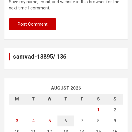
Save my name, email, and website in this browser for the
next time I comment.
samvad-13895/ 136
AUGUST 2026
M
T
W
T
F
S
S
1
2
3
4
5
6
7
8
9
10
11
12
13
14
15
16