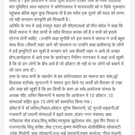
तैयार है। इस आयोजन में पधारे पूज्य शदाणी दरबार तीर्थ के नवम पीठाधीश
संत युधिष्ठिर लाल महाराज ने कॉरोनाकाल ने मानवजाति को न सिर्फ नुकसान
पहुंचाया बल्कि बहुत कुछ सिखाया भी है हम सदैव एक दूसरे की मदद को तत्पर
रहे यही सनातन संस्कृति हमे सिखाती है।
अतिथि के रूप में आई रायपुर शहर की सीएमएचओ डॉ मीरा बघेल ने कहा कि
सिंधी समाज ने सेवा कार्यो से सदैव मिसाल कायम की है व सभी को इससे
प्रेरणा लेनी चाहिए ।उन्होंने कहा चुनौती भरे इस समय मे समाज ने उन्हें बहुत
साथ दिया।तीसरी लहर आने की संभावना पर उन्होंने कहा छतीसगढ़ के लोगो
मे हर्ड इम्युनिटी बन चुकी है भगवान करे अब तीसरी लहर न आये तो अच्छा
होगा,कार्यक्रम में आये एम्स के डायरेक्टर नितिन नागरकर ने कहा उन्हें खुशी
है कि वो उन लोगो के बीच आये है जो डॉक्टर तो नही थे पर लोगो को बचाने में
जी जान लगा दी।
एम्स के साथ सभी के सहयोग से हम कॉरोनाकाल का सामना कर सके,पूर्व
विधायक श्रीचंद सुन्दरानी ने समाज द्वारा किये गए कार्यो को विस्तार से रखा
और कहा हमे खुशी है कि हम किसी के काम आ सके,आयोजक संस्था के
अध्यक्ष सीए अमित चिमनानी ने बताया कि आयोजन में 10 डॉक्टर ,10
संस्थाओं सहित कुल 75 लोगो को सम्मानित किया गया।
डॉक्टर्स में डॉ ललित,निहाल,डॉक्टर सुरेश चिमनानी, डॉ, मुरली बड़वानी,डॉ
गजवानी डॉ रामानी संस्थाओं में बढ़ते कदम ,शंकर नगर पंचायत, बाबा
गरीबदास सेवा मंडल,सिंधु शक्ति,नवयुवक झूलेलाल संघ ,युवा विंग तिल्दा व
राजनंदगॉव सिंधु शक्ति ,सेवा ट्रस्ट,कृष्णा मेमोरियल थैलीसीमिया सोसायटी
,रमेश मिर्घानी, वासु जोतवानी,राजू भाई तारवानी,श्याम रूपरेला, गौरव मंधानी,