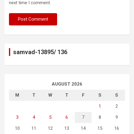
next time I comment.
samvad-13895/ 136
AUGUST 2026
M
T
W
T
F
S
S
1
2
3
4
5
6
7
8
9
10
11
12
13
14
15
16