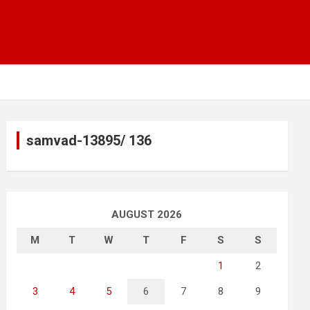
samvad-13895/ 136
AUGUST 2026
M
T
W
T
F
S
S
1
2
3
4
5
6
7
8
9