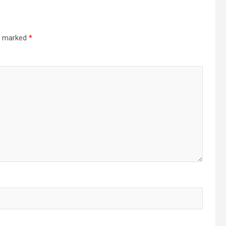
re marked
*