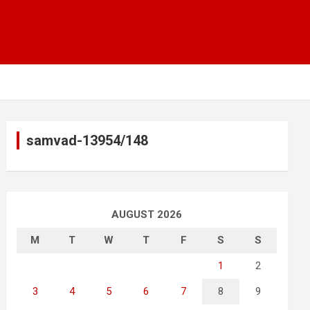
samvad-13954/148
AUGUST 2026
M
T
W
T
F
S
S
1
2
3
4
5
6
7
8
9