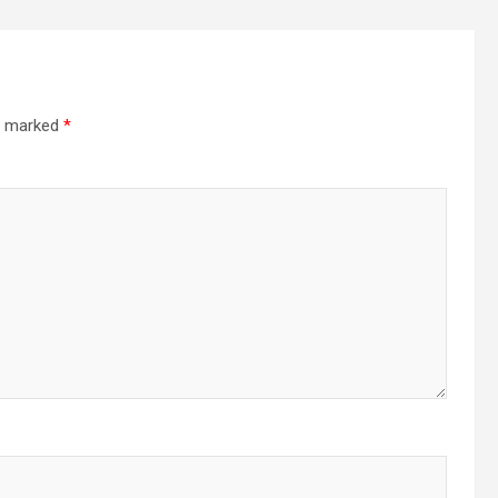
re marked
*