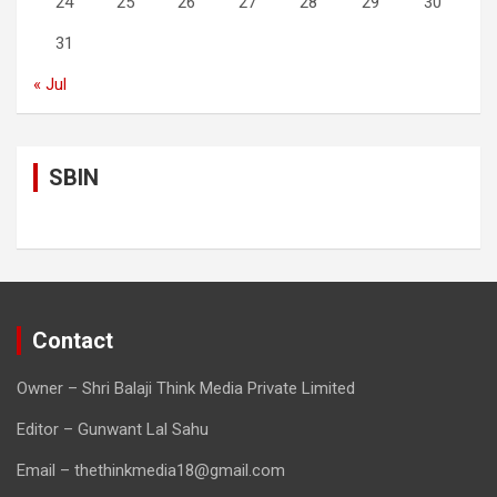
24
25
26
27
28
29
30
31
« Jul
SBIN
Contact
Owner – Shri Balaji Think Media Private Limited
Editor – Gunwant Lal Sahu
Email – thethinkmedia18@gmail.com