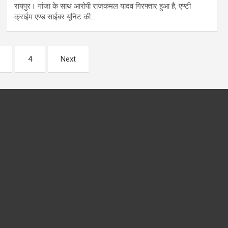
रायपुर। गांजा के साथ आरोपी राजकमल यादव गिरफ्तार हुआ है, एण्टी
क्राईम एण्ड साईबर यूनिट की…
4
Next