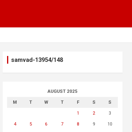
samvad-13954/148
AUGUST 2025
M
T
W
T
F
S
S
1
2
3
4
5
6
7
8
9
10