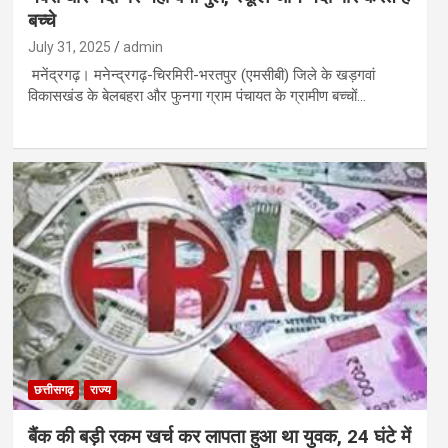
बच्चे
July 31, 2025
admin
मनेंद्रगढ़। मनेन्द्रगढ़-चिरमिरी-भरतपुर (एमसीबी) जिले के खड़गवां
विकासखंड के बेलबहरा और फुनगा ग्राम पंचायत के ग्रामीण बच्चों…
छत्तीसगढ़
राज्य
बैंक की बड़ी रकम खर्च कर लापता हुआ था युवक, 24 घंटे में