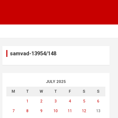
samvad-13954/148
JULY 2025
M
T
W
T
F
S
S
1
2
3
4
5
6
7
8
9
10
11
12
13