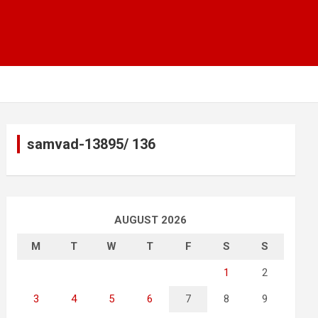
samvad-13895/ 136
AUGUST 2026
M
T
W
T
F
S
S
1
2
3
4
5
6
7
8
9