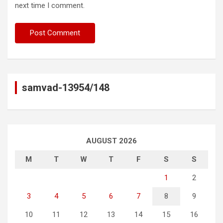
next time I comment.
samvad-13954/148
AUGUST 2026
M
T
W
T
F
S
S
1
2
3
4
5
6
7
8
9
10
11
12
13
14
15
16