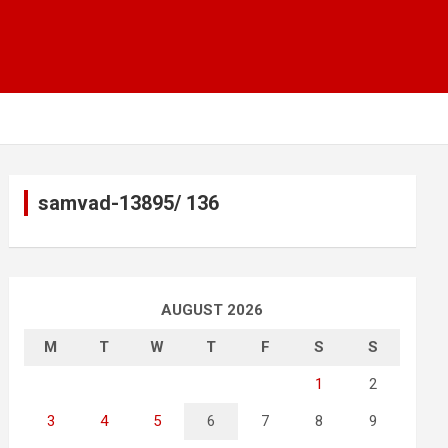
samvad-13895/ 136
AUGUST 2026
M
T
W
T
F
S
S
1
2
3
4
5
6
7
8
9