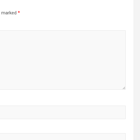
re marked
*