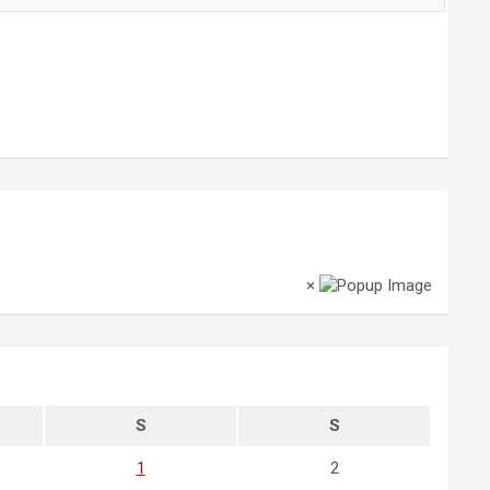
×
S
S
1
2