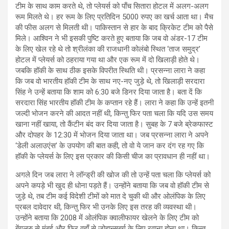
टीम के साथ काम करते थे, तो प्लेयर्स को पाँच सितारा होटल में अलग-अलग
रूम मिलते थे। हर रूम के लिए प्रतिदिन 5000 रुपए का खर्च आता था। मैच
की फीस अलग से मिलती थी। पाकिस्तान से हार के बाद क्रिकेट टीम को पैसे
मिले। आश्विन ने भी इसकी पुष्टि करते हुए बताया कि जब वो अंडर-17 टीम
के लिए खेल रहे थे तो श्रीलंका की राजधानी कोलंबो स्थित ‘ताज समुद्र’
होटल में प्लेयर्स को ठहराया गया था और एक रूम में दो खिलाड़ी होते थे।
जबकि हॉकी के साथ ठीक इसके विपरीत स्थिति थी। प्रसन्ना लारा ने कहा
कि जब वो भारतीय हॉकी टीम के साथ नए-नए जुड़े थे, तो खिलाड़ी सरदारा
सिंह ने उन्हें बताया कि शाम को 6:30 बजे डिनर दिया जाता है। बता दें कि
सरदारा सिंह भारतीय हॉकी टीम के कप्तान रहे हैं। लारा ने कहा कि उन्हें इतनी
जल्दी भोजन करने की आदत नहीं थी, किन्तु फिर पता चला कि यदि उस समय
खाना नहीं खाया, तो कैंटीन बंद कर दिया जाता है। सुबह के 7 बजे ब्रेकफास्ट
और दोपहर के 12:30 में भोजन दिया जाता था। जब प्रसन्ना लारा ने अपने
‘डेली अलाउएंस’ के उपयोग की बात कही, तो वो ये जान कर दंग रह गए कि
हॉकी के प्लेयर्स के लिए इस प्रकार की किसी चीज का प्रावधान ही नहीं था।
अगले दिन जब लारा ने लॉन्ड्री की खोज की तो उन्हें पता चला कि प्लेयर्स को
अपने कपड़े भी खुद ही धोना पड़ते हैं। उन्होंने बताया कि जब वो हॉकी टीम से
जुड़े थे, तब टीम कई विदेशी टीमों को मात दे चुकी थी और ओलंपिक के लिए
प्रबल दावेदार थी, किन्तु फिर भी उनके लिए इस तरह की व्यवस्था थी।
उन्होंने बताया कि 2008 में ओलंपिक क्वालीफायर खेलने के लिए टीम को
बेंगलुरु से मुंबई और फिर वहाँ से जोहान्सबर्ग के लिए रवाना होना था। किन्तु,