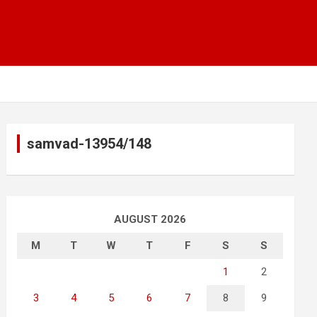
samvad-13954/148
AUGUST 2026
M
T
W
T
F
S
S
1
2
3
4
5
6
7
8
9