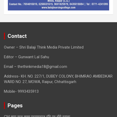
Contact
Owner – Shri Balaji Think Media Private Limited
Editor – Gunwant Lal Sahu
Email – thethinkmedia18@gmail.com
Address- KH. NO. 227/1, DUBEY COLONY, BHIMRAO AMBEDKAR
WARD NO. 27, MOWA, Raipur, Chhattisgarh
Mobile- 9993435913
Pages
CM साय कल सुबह प्रयागराज दौरे पर होंगे रवाना